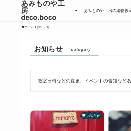
あみものや工
房
あみものや工房の編物教
deco.boco
ホーム
お知らせ
お知らせ
– category –
教室日時などの変更、イベントの告知など
お知らせ