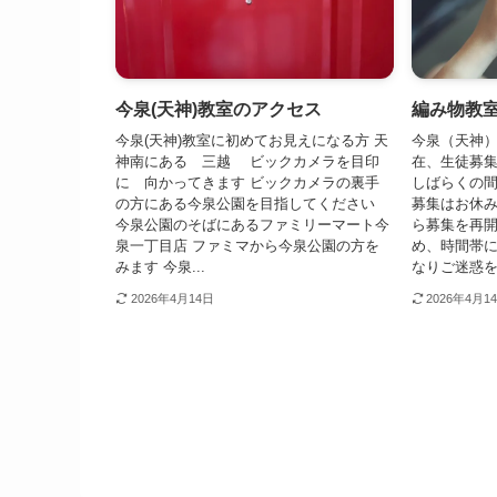
今泉(天神)教室のアクセス
編み物教
今泉(天神)教室に初めてお見えになる方 天
今泉（天神）
神南にある 三越 ビックカメラを目印
在、生徒募
に 向かってきます ビックカメラの裏手
しばらくの
の方にある今泉公園を目指してください
募集はお休
今泉公園のそばにあるファミリーマート今
ら募集を再開
泉一丁目店 ファミマから今泉公園の方を
め、時間帯
みます 今泉...
なりご迷惑を.
2026年4月14日
2026年4月1